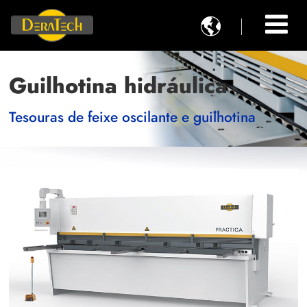

Guilhotina hidráulica
Tesouras de feixe oscilante e guilhotina