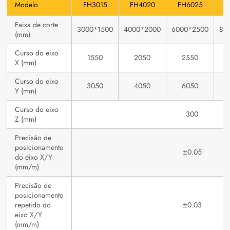
Modelo
FH3015
FH4020
FH6025
F
Faixa de corte
3000*1500
4000*2000
6000*2500
80
(mm)
Curso do eixo
1550
2050
2550
X (mm)
Curso do eixo
3050
4050
6050
Y (mm)
Curso do eixo
300
Z (mm)
Precisão de
posicionamento
±0.05
do eixo X/Y
(mm/m)
Precisão de
posicionamento
repetido do
±0.03
eixo X/Y
(mm/m)